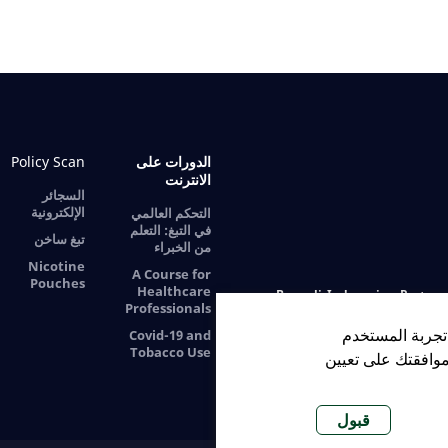
الدورات على
Policy Scan
الانترنت
السجائر
الإلكترونية
التحكم العالمي
في التبغ: التعلم
تبغ ساخن
من الخبراء
Nicotine
A Course for
Pouches
Healthcare
Bengali
Indonesian
Portugu
Professionals
تجربة المستخدم
Covid-19 and
Tobacco Use
موافقتك على تعيين
قبول