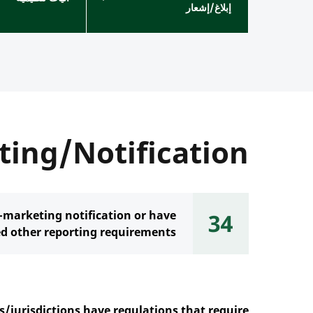
إبلاغ/إشعار
ting/Notification
e-marketing notification or have
34
ed other reporting requirements
s
/jurisdictions
have regulations that require