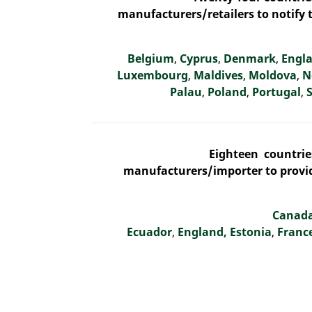
manufacturers/retailers to notify 
Belgium
,
Cyprus
,
Denmark
,
Engl
Luxembourg
,
Maldives
,
Moldova
,
N
Palau
,
Poland
,
Portugal
,
Eighteen countrie
manufacturers/importer to provid
Canad
Ecuador
,
England,
Estonia
,
Franc