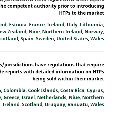
the competent authority prior to introducing
HTPs to the market
and,
Estonia
,
France
,
Iceland
,
Italy
,
Lithuania
,
ew Zealand
,
Niue
,
Northern Ireland
,
Norway
,
Scotland
,
Spain
,
Sweden
,
United States
,
Wales
s
/jurisdictions
have regulations that require
e reports with detailed information on HTPs
being sold within their market
a
,
Colombia
,
Cook Islands
,
Costa Rica
,
Cyprus
,
e
,
Greece
,
Israel
,
Netherlands
,
Niue
,
Northern
Ireland
,
Scotland
,
Uruguay
,
Vanuatu
,
Wales