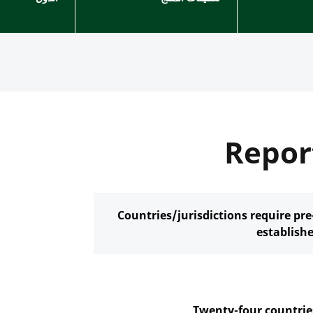
Repor
Countries/jurisdictions require pr
establish
Twenty-four countrie