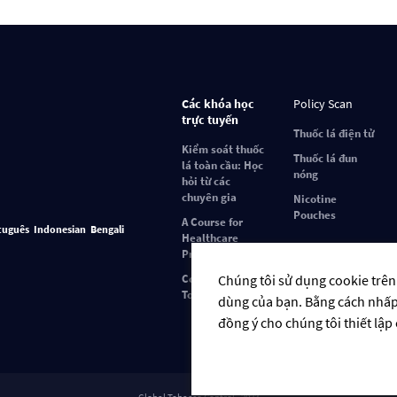
Các khóa học
Policy Scan
trực tuyến
Thuốc lá điện tử
Kiểm soát thuốc
Thuốc lá đun
lá toàn cầu: Học
nóng
hỏi từ các
chuyên gia
Nicotine
Pouches
A Course for
tuguês
Indonesian
Bengali
Healthcare
Professionals
Covid-19 and
Chúng tôi sử dụng cookie trên
Tobacco Use
dùng của bạn. Bằng cách nhấp v
đồng ý cho chúng tôi thiết lập