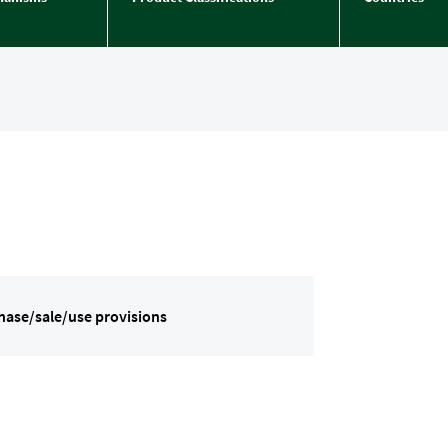
hase/sale/use provisions