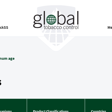
ackSS
Me
mum age
s
hanisms
Product Classifications
Countries