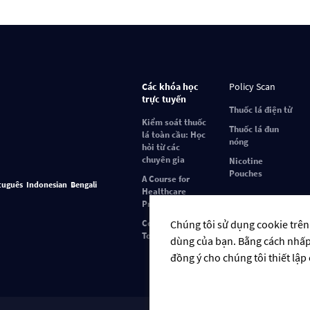
Các khóa học
Policy Scan
trực tuyến
Thuốc lá điện tử
Kiểm soát thuốc
Thuốc lá đun
lá toàn cầu: Học
nóng
hỏi từ các
chuyên gia
Nicotine
Pouches
A Course for
tuguês
Indonesian
Bengali
Healthcare
Professionals
Covid-19 and
Chúng tôi sử dụng cookie trên
Tobacco Use
dùng của bạn. Bằng cách nhấp v
đồng ý cho chúng tôi thiết lập