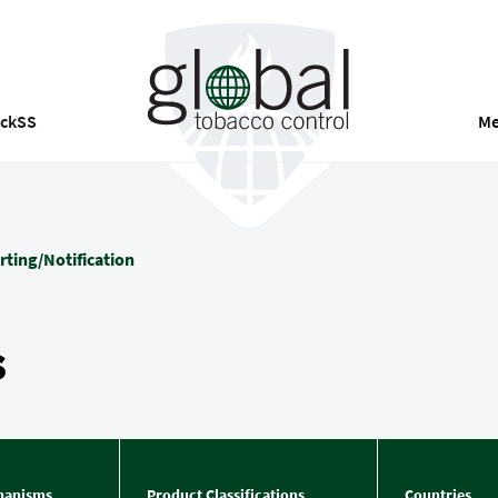
ackSS
Me
ting/Notification
s
hanisms
Product Classifications
Countries