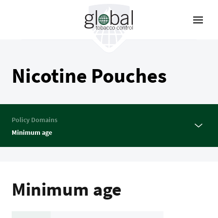
Pasar
al
contenido
principal
Nicotine Pouches
Policy Domains
Minimum age
Minimum age