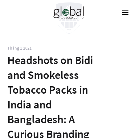
Nhảy
đến
nội
dung
Tháng 1 2021
Headshots on Bidi
and Smokeless
Tobacco Packs in
India and
Bangladesh: A
Curious Branding