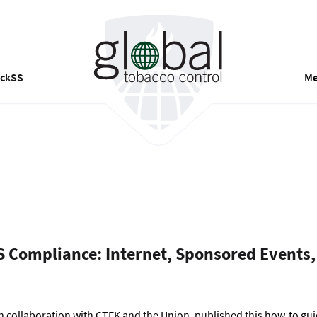
ackSS
Me
 Compliance: Internet, Sponsored Events,
in collaboration with CTFK and the Union, published this how-to gu