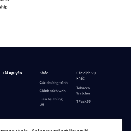
ship
Tài nguyên
Khác
Các dịch vụ
khác
Các chương trình
Tobacco
Chính sách web
Watcher
Liên hệ chúng
TPackSS
tôi