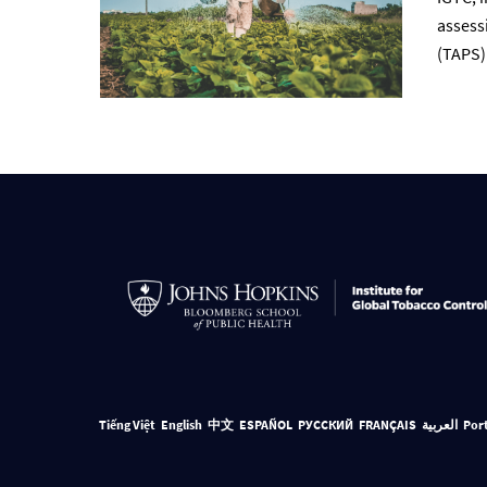
assess
(TAPS)
Tiếng Việt
English
中文
ESPAÑOL
РУССКИЙ
FRANÇAIS
العربية
Por