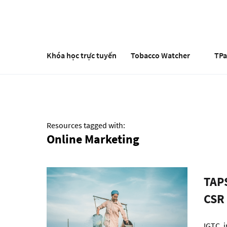
Nhảy
đến
nội
dung
Khóa học trực tuyến
Tobacco Watcher
TP
Resources tagged with:
Online Marketing
TAPS
CSR
IGTC, 