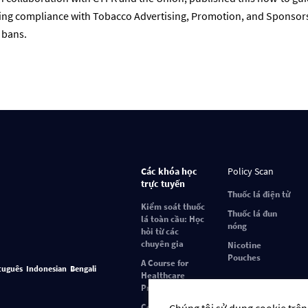
ing compliance with Tobacco Advertising, Promotion, and Sponsor
 bans.
Các khóa học
Policy Scan
trực tuyến
Thuốc lá điện tử
Kiểm soát thuốc
Thuốc lá đun
lá toàn cầu: Học
nóng
hỏi từ các
chuyên gia
Nicotine
Pouches
A Course for
tuguês
Indonesian
Bengali
Healthcare
Professionals
Covid-19 and