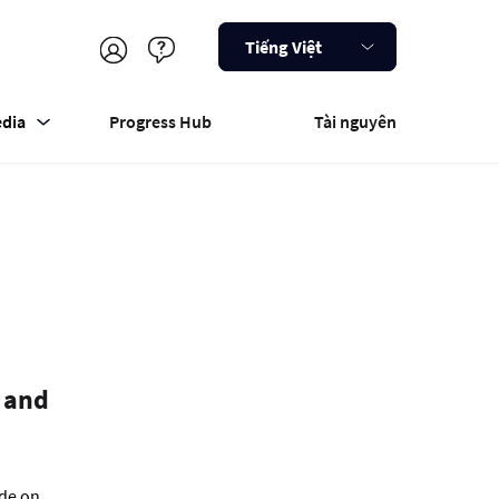
Tiếng Việt
dia
Progress Hub
Tài nguyên
 and
ide on