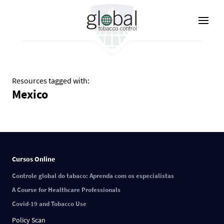
Pular
para
o
conteúdo
principal
Resources tagged with:
Mexico
Cursos Online
Controle global do tabaco: Aprenda com os especialistas
A Course for Healthcare Professionals
Covid-19 and Tobacco Use
Policy Scan