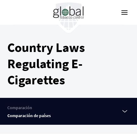
Pasar
al
contenido
principal
Country Laws
Regulating E-
Cigarettes
Comparación
Comparación de países