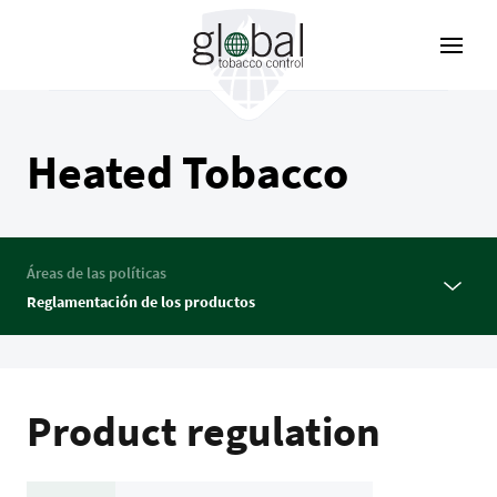
Pasar
al
contenido
principal
Heated Tobacco
Áreas de las políticas
Reglamentación de los productos
Product regulation